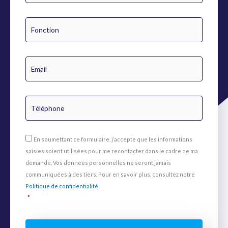
n
o
F
m
o
*
n
c
t
E
i
m
o
a
n
i
*
l
T
*
é
l
é
p
R
h
En soumettant ce formulaire, j’accepte que les informations
G
o
P
saisies soient utilisées pour me recontacter dans le cadre de ma
n
D
e
demande. Vos données personnelles ne seront jamais
*
*
communiquées à des tiers. Pour en savoir plus, consultez notre
Politique de confidentialité
.
*
C
A