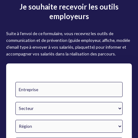
Je souhaite recevoir les outils
employeurs
Suite à l’envoi de ce formulaire, vous recevrez les outils de
communication et de prévention (guide employeur, affiche, modèle
d’email type à envoyer à vos salariés, plaquette) pour informer et
accompagner vos salariés dans la réalisation des parcours.
E
n
t
r
e
S
p
e
r
c
i
t
R
s
e
é
e
u
g
*
r