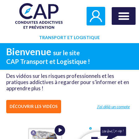
Aller
au
contenu
Test Consomm
TRANSPORT ET LOGISTIQUE
Bienvenue
sur le site
CAP Transport et Logistique !
Des vidéos sur les risques professionnels et les
pratiques addictives à regarder pour s’informer et en
apprendre plus !
J'ai déjà un compte
DÉCOUVRIR LES VIDÉOS